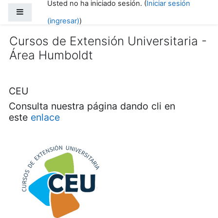
Usted no ha iniciado sesión. (
Iniciar sesión
Saltar al contenido principal
Pánel lateral
(ingresar)
)
Cursos de Extensión Universitaria -
Área Humboldt
CEU
Consulta nuestra página dando cli en
este
enlace